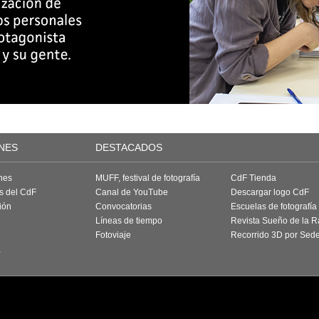
NES
DESTACADOS
nes
MUFF, festival de fotografía
CdF Tienda
as del CdF
Canal de YouTube
Descargar logo CdF
ión
Convocatorias
Escuelas de fotografía
Líneas de tiempo
Revista Sueño de la 
Fotoviaje
Recorrido 3D por Sed
a