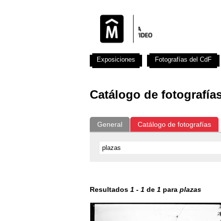
Exposiciones
Fotografías del CdF
Catálogo de fotografía
General
Catálogo de fotografías
Resultados
1
-
1
de
1
para
plazas