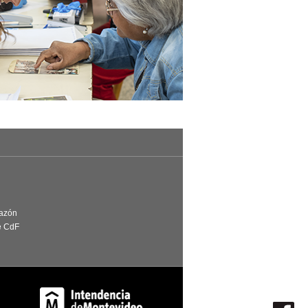
Razón
e CdF