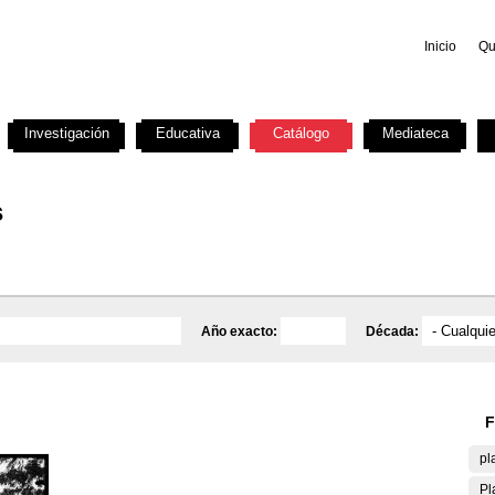
Inicio
Qu
Investigación
Educativa
Catálogo
Mediateca
s
Año exacto:
Década:
F
pl
Pl