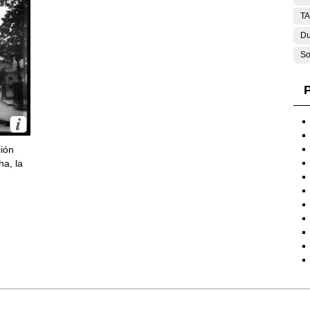
T
Du
So
P
ción
ha, la