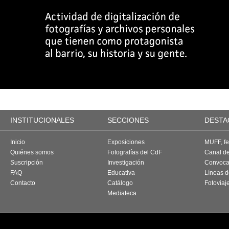
INSTITUCIONALES
SECCIONES
DESTA
Inicio
Exposiciones
MUFF, fes
Quiénes somos
Fotografías del CdF
Canal d
Suscripción
Investigación
Convoca
FAQ
Educativa
Líneas d
Contacto
Catálogo
Fotoviaj
Mediateca