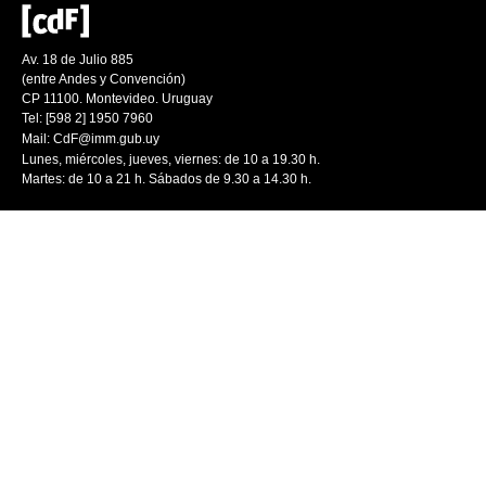
Av. 18 de Julio 885
(entre Andes y Convención)
CP 11100. Montevideo. Uruguay
Tel: [598 2] 1950 7960
Mail:
CdF@imm.gub.uy
Lunes, miércoles, jueves, viernes: de 10 a 19.30 h.
Martes: de 10 a 21 h. Sábados de 9.30 a 14.30 h.