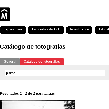
Exposiciones
Fotografías del CdF
Investigación
Educat
Catálogo de fotografías
General
Catálogo de fotografías
Resultados
1
-
1
de
1
para
plazas