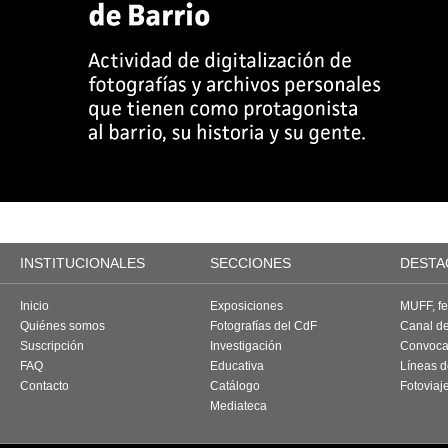
INSTITUCIONALES
SECCIONES
DESTA
Inicio
Exposiciones
MUFF, fes
Quiénes somos
Fotografías del CdF
Canal d
Suscripción
Investigación
Convoca
FAQ
Educativa
Líneas d
Contacto
Catálogo
Fotoviaj
Mediateca