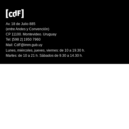
Av. 18 de Julio 885
(entre Andes y Convención)
CP 11100. Montevideo. Uruguay
Tel: [598 2] 1950 7960
Mail:
CdF@imm.gub.uy
Lunes, miércoles, jueves, viernes: de 10 a 19.30 h.
Martes: de 10 a 21 h. Sábados de 9.30 a 14.30 h.