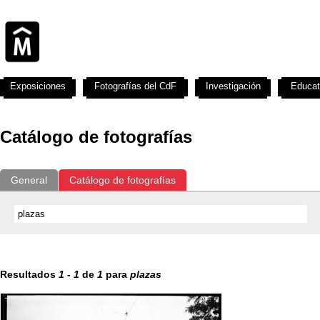
Exposiciones
Fotografías del CdF
Investigación
Educat
Catálogo de fotografías
General
Catálogo de fotografías
Resultados
1
-
1
de
1
para
plazas