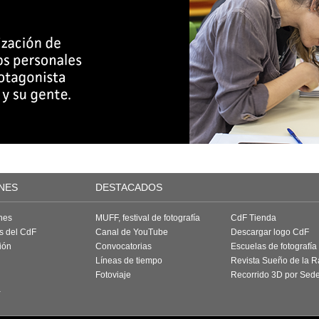
NES
DESTACADOS
nes
MUFF, festival de fotografía
CdF Tienda
as del CdF
Canal de YouTube
Descargar logo CdF
ión
Convocatorias
Escuelas de fotografía
Líneas de tiempo
Revista Sueño de la 
Fotoviaje
Recorrido 3D por Sed
a