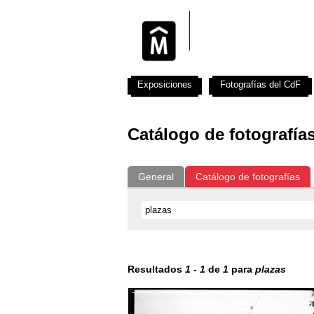
Exposiciones
Fotografías del CdF
Catálogo de fotografía
General
Catálogo de fotografías
Resultados
1
-
1
de
1
para
plazas