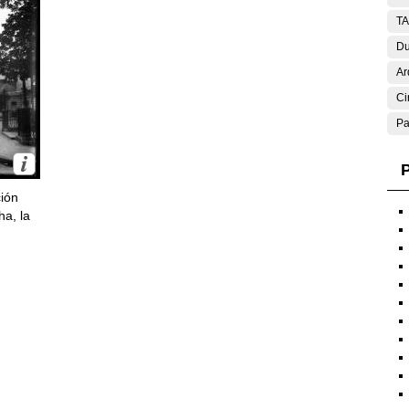
T
Du
Ar
Ci
Pa
P
ción
ha, la