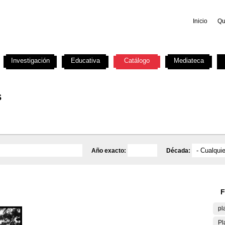
Inicio
Qu
Investigación
Educativa
Catálogo
Mediateca
s
Año exacto:
Década:
F
pl
Pl