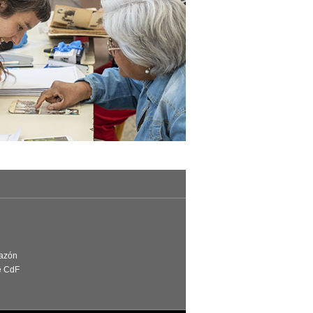
Razón
e CdF