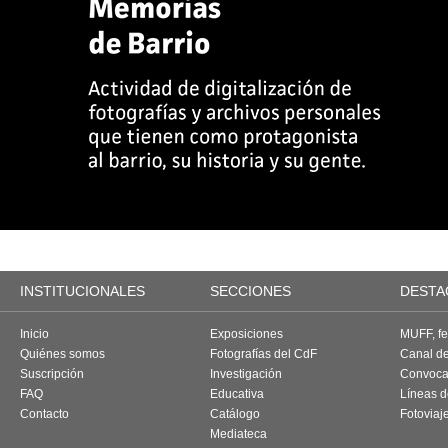
INSTITUCIONALES
SECCIONES
DESTA
Inicio
Exposiciones
MUFF, fes
Quiénes somos
Fotografías del CdF
Canal d
Suscripción
Investigación
Convoca
FAQ
Educativa
Líneas d
Contacto
Catálogo
Fotoviaj
Mediateca