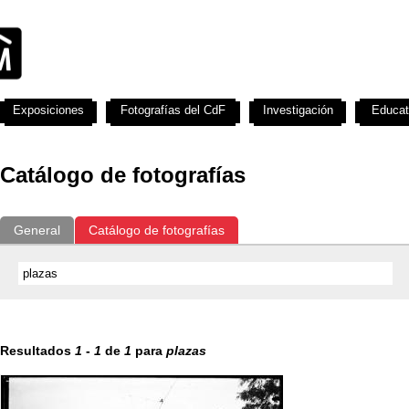
Exposiciones
Fotografías del CdF
Investigación
Educat
Catálogo de fotografías
General
Catálogo de fotografías
Resultados
1
-
1
de
1
para
plazas