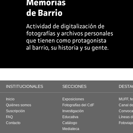
INSTITUCIONALES
SECCIONES
DESTA
Inicio
Exposiciones
MUFF, fes
Quiénes somos
Fotografías del CdF
Canal d
Suscripción
Investigación
Convoca
FAQ
Educativa
Líneas d
Contacto
Catálogo
Fotoviaj
Mediateca