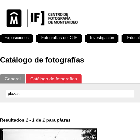
Exposiciones
Fotografías del CdF
Investigación
Educat
Catálogo de fotografías
General
Catálogo de fotografías
Resultados
1
-
1
de
1
para
plazas