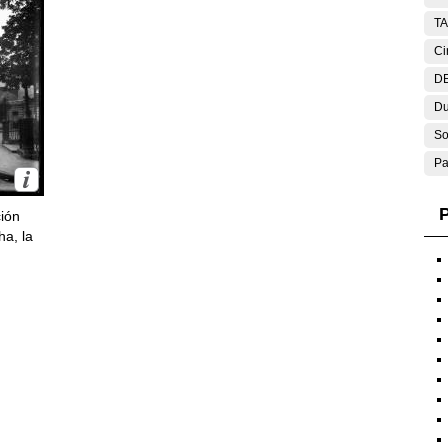
T
Ci
DE
Du
So
Pa
P
ción
ha, la