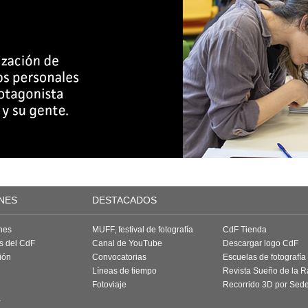
NES
DESTACADOS
nes
MUFF, festival de fotografía
CdF Tienda
as del CdF
Canal de YouTube
Descargar logo CdF
ión
Convocatorias
Escuelas de fotografía
Líneas de tiempo
Revista Sueño de la 
Fotoviaje
Recorrido 3D por Sed
a