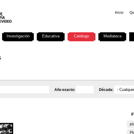
Inicio
Qu
Investigación
Educativa
Catálogo
Mediateca
s
Año exacto:
Década:
F
pl
Pl