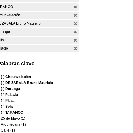
ARANCO
rcunvalación
 ZABALA Bruno Mauricio
rango
lís
lacio
alabras clave
(-)
Circunvalación
(-)
DE ZABALA Bruno Mauricio
(-)
Durango
(-)
Palacio
(-)
Plaza
(-)
Solís
(-)
TARANCO
25 de Mayo (1)
Arquitectura (1)
Calle (1)