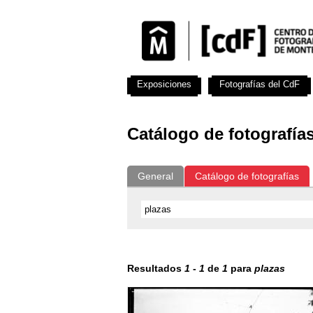
Exposiciones
Fotografías del CdF
Catálogo de fotografía
General
Catálogo de fotografías
Resultados
1
-
1
de
1
para
plazas