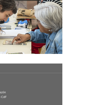
Razón
e CdF