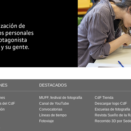
NES
DESTACADOS
nes
MUFF, festival de fotografía
CdF Tienda
as del CdF
Canal de YouTube
Descargar logo CdF
ión
Convocatorias
Escuelas de fotografía
Líneas de tiempo
Revista Sueño de la 
Fotoviaje
Recorrido 3D por Sed
a