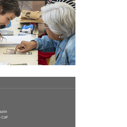
Razón
e CdF