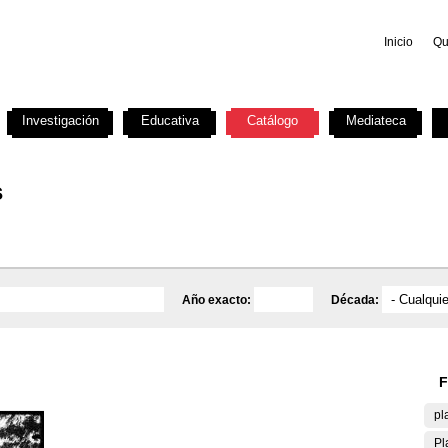
Inicio
Qu
Investigación
Educativa
Catálogo
Mediateca
s
Año exacto:
Década:
F
pl
Pl