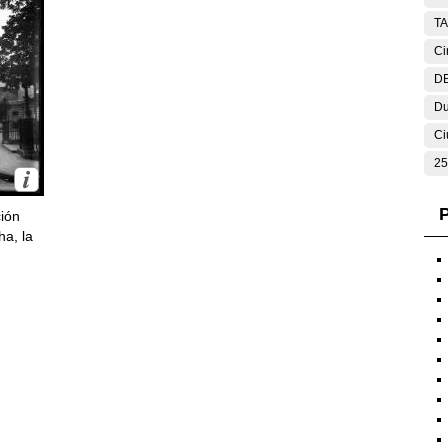
T
Ci
DE
Du
Ci
25
P
ción
ha, la