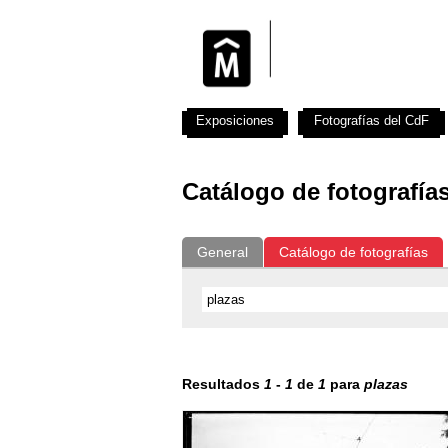
Exposiciones
Fotografías del CdF
Catálogo de fotografía
General
Catálogo de fotografías
Resultados
1
-
1
de
1
para
plazas