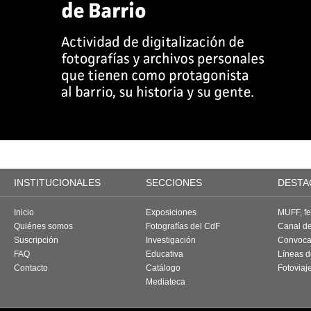
INSTITUCIONALES
SECCIONES
DESTA
Inicio
Exposiciones
MUFF, fes
Quiénes somos
Fotografías del CdF
Canal d
Suscripción
Investigación
Convoca
FAQ
Educativa
Líneas d
Contacto
Catálogo
Fotoviaj
Mediateca