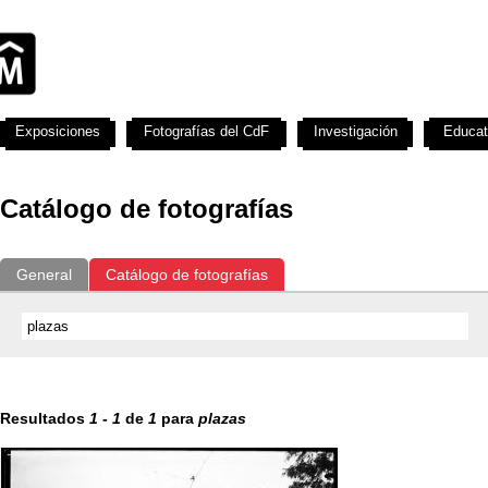
Exposiciones
Fotografías del CdF
Investigación
Educat
Catálogo de fotografías
General
Catálogo de fotografías
Resultados
1
-
1
de
1
para
plazas