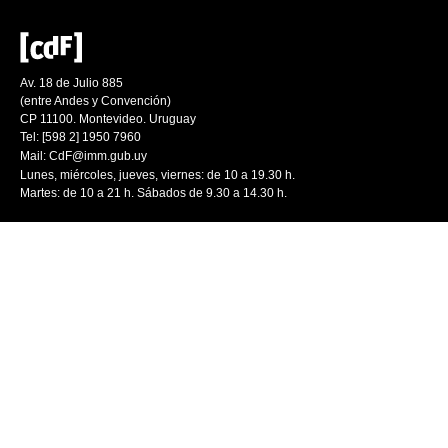
Av. 18 de Julio 885
(entre Andes y Convención)
CP 11100. Montevideo. Uruguay
Tel: [598 2] 1950 7960
Mail:
CdF@imm.gub.uy
Lunes, miércoles, jueves, viernes: de 10 a 19.30 h.
Martes: de 10 a 21 h. Sábados de 9.30 a 14.30 h.