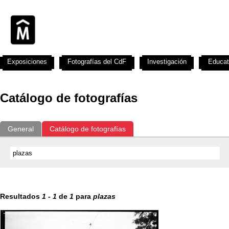
Exposiciones
Fotografías del CdF
Investigación
Educat
Catálogo de fotografías
General
Catálogo de fotografías
Resultados
1
-
1
de
1
para
plazas