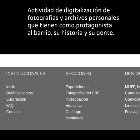
INSTITUCIONALES
SECCIONES
DESTA
Inicio
Exposiciones
MUFF, fes
Quiénes somos
Fotografías del CdF
Canal d
Suscripción
Investigación
Convoca
FAQ
Educativa
Líneas d
Contacto
Catálogo
Fotoviaj
Mediateca