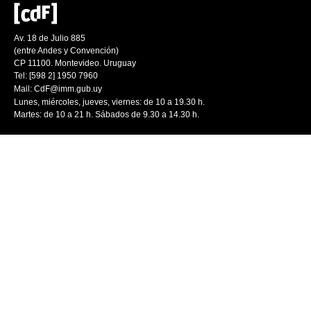
Av. 18 de Julio 885
(entre Andes y Convención)
CP 11100. Montevideo. Uruguay
Tel: [598 2] 1950 7960
Mail:
CdF@imm.gub.uy
Lunes, miércoles, jueves, viernes: de 10 a 19.30 h.
Martes: de 10 a 21 h. Sábados de 9.30 a 14.30 h.