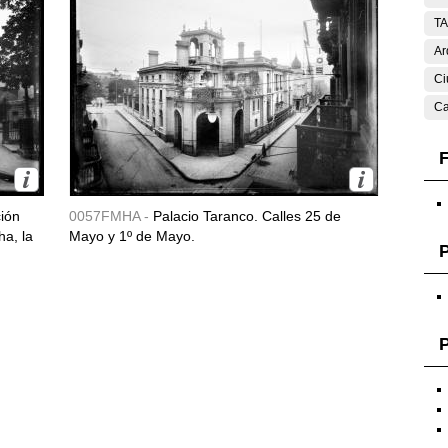
T
Ar
Ci
Ca
F
ción
0057FMHA -
Palacio Taranco. Calles 25 de
ha, la
Mayo y 1º de Mayo.
P