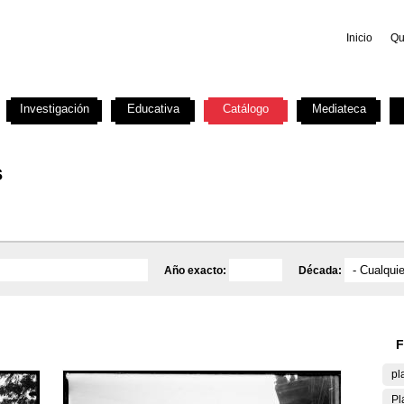
Inicio
Qu
Investigación
Educativa
Catálogo
Mediateca
s
Año exacto:
Década:
F
pl
Pl