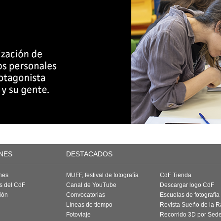
NES
DESTACADOS
nes
MUFF, festival de fotografía
CdF Tienda
as del CdF
Canal de YouTube
Descargar logo CdF
ión
Convocatorias
Escuelas de fotografía
Líneas de tiempo
Revista Sueño de la 
Fotoviaje
Recorrido 3D por Sed