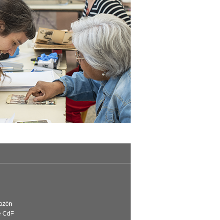
Razón
e CdF