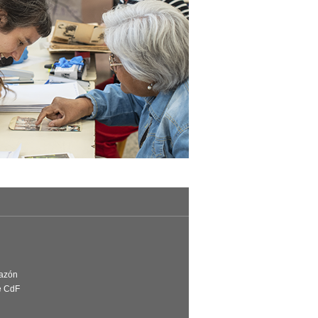
Razón
e CdF