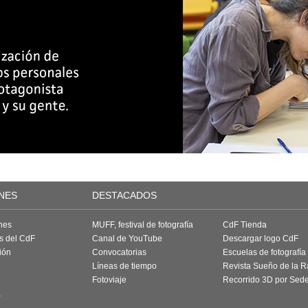
NES
DESTACADOS
nes
MUFF, festival de fotografía
CdF Tienda
as del CdF
Canal de YouTube
Descargar logo CdF
ión
Convocatorias
Escuelas de fotografía
Líneas de tiempo
Revista Sueño de la 
Fotoviaje
Recorrido 3D por Sed
a