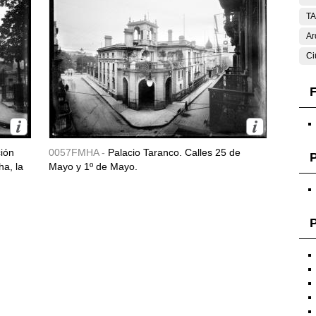
T
Ar
Ci
F
ción
0057FMHA -
Palacio Taranco. Calles 25 de
ha, la
Mayo y 1º de Mayo.
P