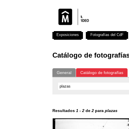
Exposiciones
Fotografías del CdF
Catálogo de fotografía
General
Catálogo de fotografías
Resultados
1
-
2
de
2
para
plazas