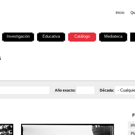
Inicio
Qu
Investigación
Educativa
Catálogo
Mediateca
s
Año exacto:
Década:
F
pl
Pl