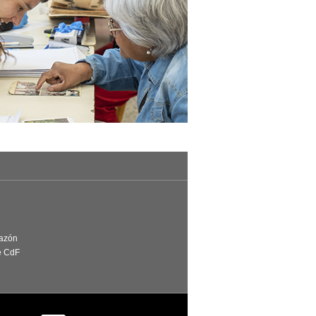
Razón
e CdF