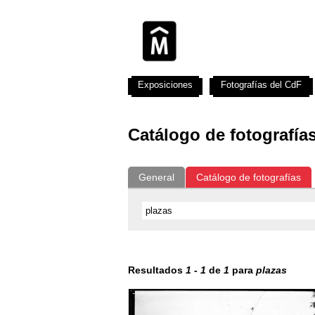
Exposiciones
Fotografías del CdF
Catálogo de fotografía
General
Catálogo de fotografías
Resultados
1
-
1
de
1
para
plazas