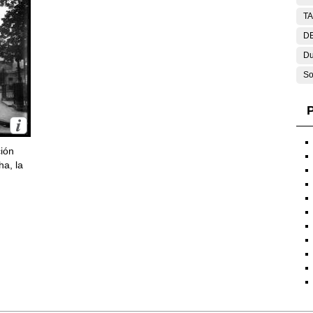
T
DE
Du
So
P
ción
ha, la