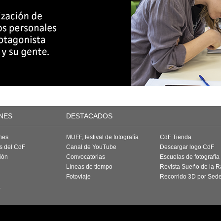
NES
DESTACADOS
nes
MUFF, festival de fotografía
CdF Tienda
as del CdF
Canal de YouTube
Descargar logo CdF
ión
Convocatorias
Escuelas de fotografía
Líneas de tiempo
Revista Sueño de la 
Fotoviaje
Recorrido 3D por Sed
a