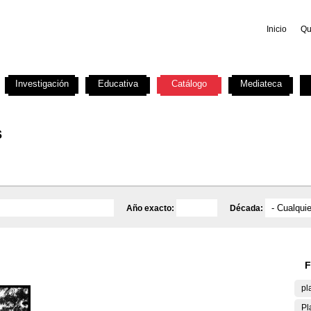
Inicio
Qu
Investigación
Educativa
Catálogo
Mediateca
s
Año exacto:
Década:
F
pl
Pl