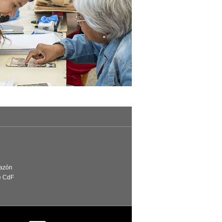
Razón
e CdF