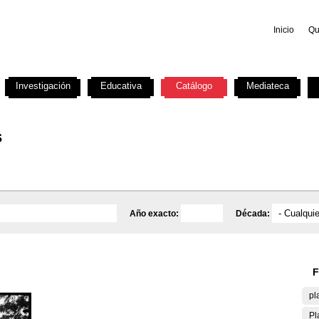
Inicio
Qu
Investigación
Educativa
Catálogo
Mediateca
s
Año exacto:
Década:
F
pl
Pl