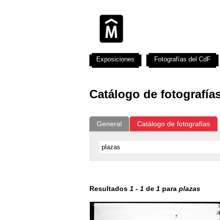
Exposiciones
Fotografías del CdF
Catálogo de fotografía
General
Catálogo de fotografías
Resultados
1
-
1
de
1
para
plazas