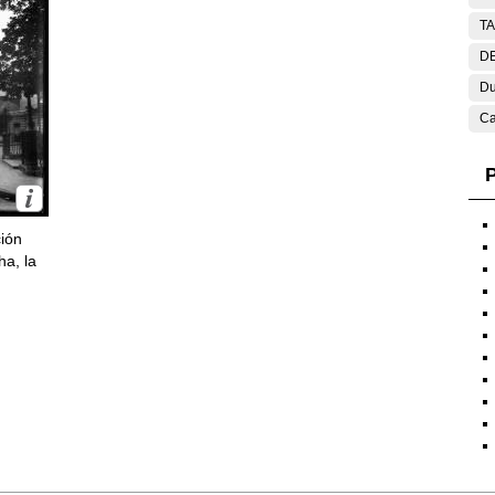
T
DE
Du
Ca
P
ción
ha, la