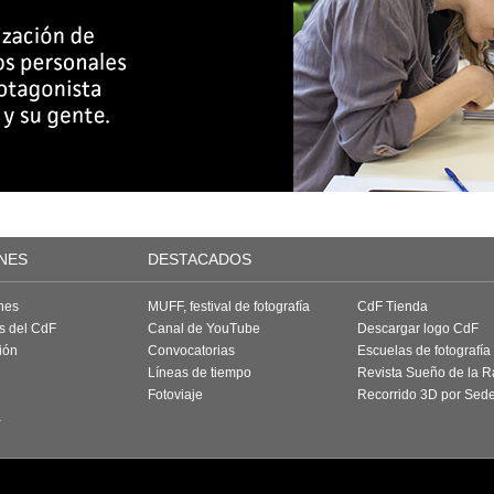
NES
DESTACADOS
nes
MUFF, festival de fotografía
CdF Tienda
as del CdF
Canal de YouTube
Descargar logo CdF
ión
Convocatorias
Escuelas de fotografía
Líneas de tiempo
Revista Sueño de la 
Fotoviaje
Recorrido 3D por Sed
a