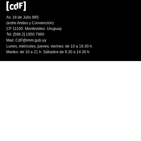
Av. 18 de Julio 885
(entre Andes y Convención)
CP 11100. Montevideo. Uruguay
Tel: [598 2] 1950 7960
Mail:
CdF@imm.gub.uy
Lunes, miércoles, jueves, viernes: de 10 a 19.30 h.
Martes: de 10 a 21 h. Sábados de 9.30 a 14.30 h.