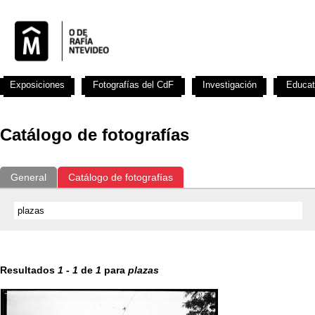
Exposiciones
Fotografías del CdF
Investigación
Educat
Catálogo de fotografías
General
Catálogo de fotografías
Resultados
1
-
1
de
1
para
plazas