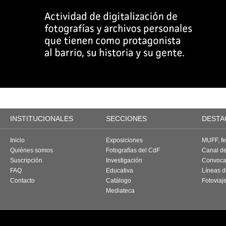
INSTITUCIONALES
SECCIONES
DESTA
Inicio
Exposiciones
MUFF, fes
Quiénes somos
Fotografías del CdF
Canal d
Suscripción
Investigación
Convoca
FAQ
Educativa
Líneas d
Contacto
Catálogo
Fotoviaj
Mediateca