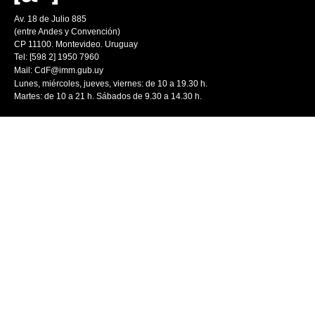
Av. 18 de Julio 885
(entre Andes y Convención)
CP 11100. Montevideo. Uruguay
Tel: [598 2] 1950 7960
Mail:
CdF@imm.gub.uy
Lunes, miércoles, jueves, viernes: de 10 a 19.30 h.
Martes: de 10 a 21 h. Sábados de 9.30 a 14.30 h.