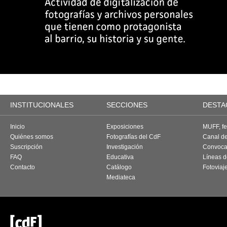
INSTITUCIONALES
SECCIONES
DESTA
Inicio
Exposiciones
MUFF, fes
Quiénes somos
Fotografías del CdF
Canal d
Suscripción
Investigación
Convoca
FAQ
Educativa
Líneas d
Contacto
Catálogo
Fotoviaj
Mediateca