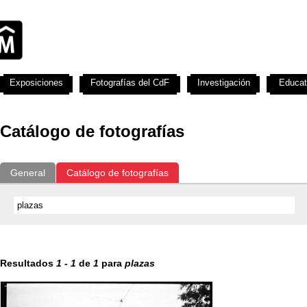
Exposiciones
Fotografías del CdF
Investigación
Educat
Catálogo de fotografías
General
Catálogo de fotografías
Resultados
1
-
1
de
1
para
plazas