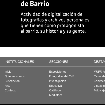
INSTITUCIONALES
SECCIONES
DESTA
Inicio
Exposiciones
MUFF, fes
Quiénes somos
Fotografías del CdF
Canal d
Suscripción
Investigación
Convoca
FAQ
Educativa
Líneas d
Contacto
Catálogo
Fotoviaj
Mediateca