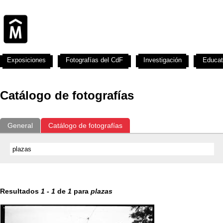
Exposiciones
Fotografías del CdF
Investigación
Educat
Catálogo de fotografías
General
Catálogo de fotografías
Resultados
1
-
1
de
1
para
plazas