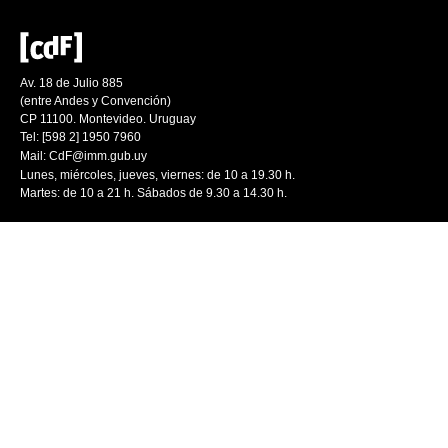
Av. 18 de Julio 885
(entre Andes y Convención)
CP 11100. Montevideo. Uruguay
Tel: [598 2] 1950 7960
Mail:
CdF@imm.gub.uy
Lunes, miércoles, jueves, viernes: de 10 a 19.30 h.
Martes: de 10 a 21 h. Sábados de 9.30 a 14.30 h.