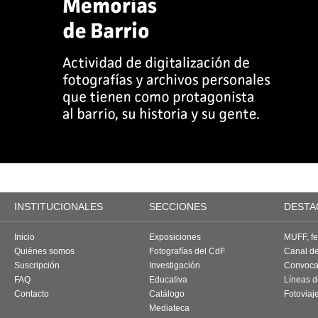
INSTITUCIONALES
SECCIONES
DESTA
Inicio
Exposiciones
MUFF, fes
Quiénes somos
Fotografías del CdF
Canal d
Suscripción
Investigación
Convoca
FAQ
Educativa
Líneas d
Contacto
Catálogo
Fotoviaj
Mediateca