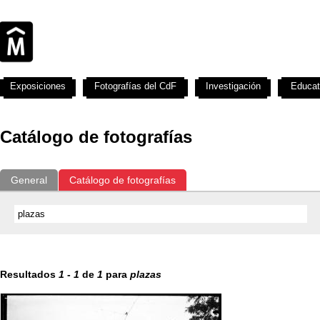
Exposiciones
Fotografías del CdF
Investigación
Educat
Catálogo de fotografías
General
Catálogo de fotografías
Resultados
1
-
1
de
1
para
plazas