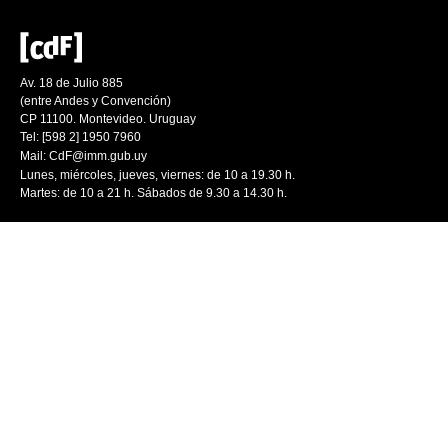
Av. 18 de Julio 885
(entre Andes y Convención)
CP 11100. Montevideo. Uruguay
Tel: [598 2] 1950 7960
Mail:
CdF@imm.gub.uy
Lunes, miércoles, jueves, viernes: de 10 a 19.30 h.
Martes: de 10 a 21 h. Sábados de 9.30 a 14.30 h.