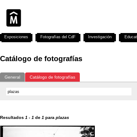
Exposiciones
Fotografías del CdF
Investigación
Educat
Catálogo de fotografías
General
Catálogo de fotografías
Resultados
1
-
1
de
1
para
plazas