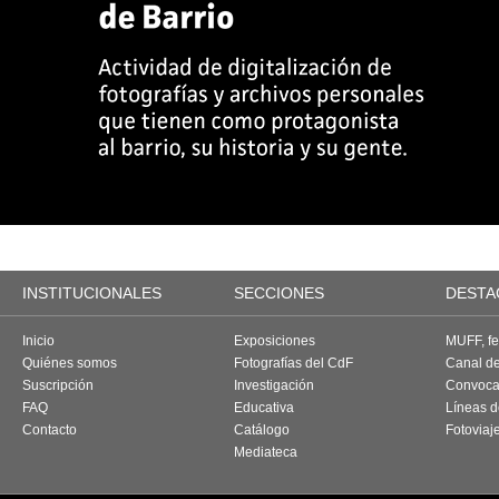
INSTITUCIONALES
SECCIONES
DESTA
Inicio
Exposiciones
MUFF, fes
Quiénes somos
Fotografías del CdF
Canal d
Suscripción
Investigación
Convoca
FAQ
Educativa
Líneas d
Contacto
Catálogo
Fotoviaj
Mediateca