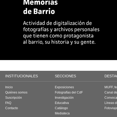
INSTITUCIONALES
SECCIONES
DESTA
Inicio
Exposiciones
MUFF, fes
Quiénes somos
Fotografías del CdF
Canal d
Suscripción
Investigación
Convoca
FAQ
Educativa
Líneas d
Contacto
Catálogo
Fotoviaj
Mediateca