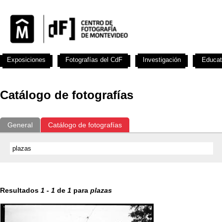
Exposiciones
Fotografías del CdF
Investigación
Educat
Catálogo de fotografías
General
Catálogo de fotografías
Resultados
1
-
1
de
1
para
plazas