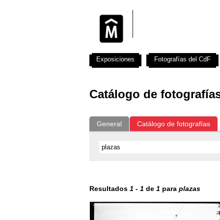
Exposiciones
Fotografías del CdF
Catálogo de fotografía
General
Catálogo de fotografías
Resultados
1
-
1
de
1
para
plazas