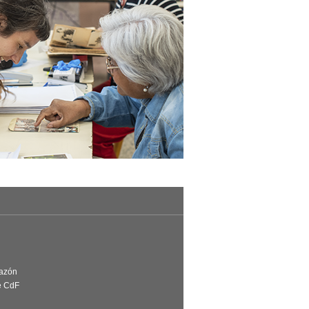
Razón
e CdF