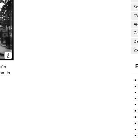
So
T
Ar
Ca
DE
25
P
ción
ha, la