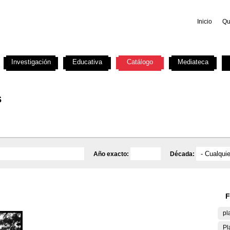
Inicio
Qu
Investigación
Educativa
Catálogo
Mediateca
s
Año exacto:
Década:
F
pl
Pl