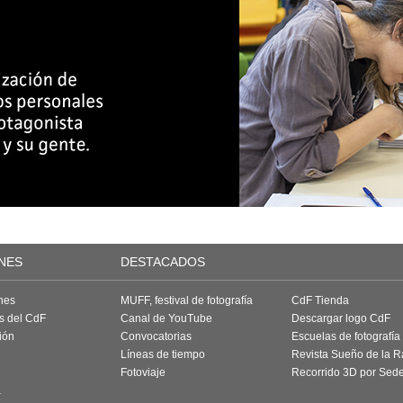
NES
DESTACADOS
nes
MUFF, festival de fotografía
CdF Tienda
as del CdF
Canal de YouTube
Descargar logo CdF
ión
Convocatorias
Escuelas de fotografía
Líneas de tiempo
Revista Sueño de la 
Fotoviaje
Recorrido 3D por Sed
a