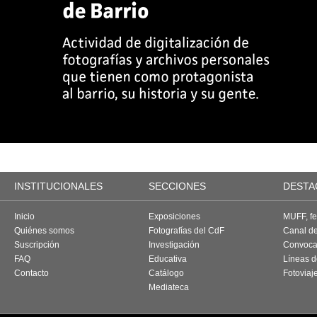
INSTITUCIONALES
SECCIONES
DESTA
Inicio
Exposiciones
MUFF, fes
Quiénes somos
Fotografías del CdF
Canal d
Suscripción
Investigación
Convoca
FAQ
Educativa
Líneas d
Contacto
Catálogo
Fotoviaj
Mediateca