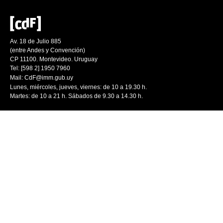
Av. 18 de Julio 885
(entre Andes y Convención)
CP 11100. Montevideo. Uruguay
Tel: [598 2] 1950 7960
Mail:
CdF@imm.gub.uy
Lunes, miércoles, jueves, viernes: de 10 a 19.30 h.
Martes: de 10 a 21 h. Sábados de 9.30 a 14.30 h.