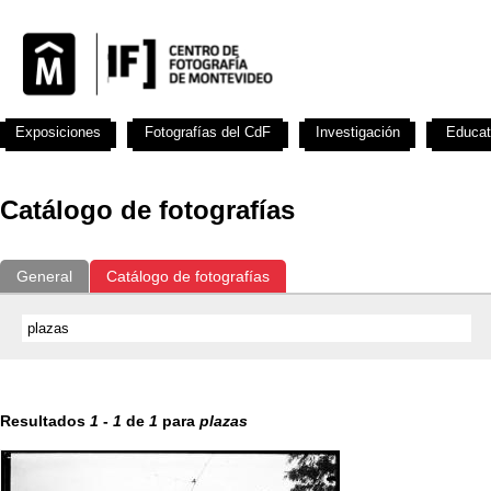
Exposiciones
Fotografías del CdF
Investigación
Educat
Catálogo de fotografías
General
Catálogo de fotografías
Resultados
1
-
1
de
1
para
plazas