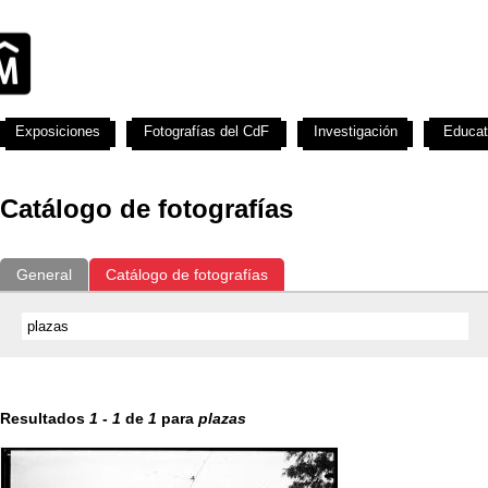
Exposiciones
Fotografías del CdF
Investigación
Educat
Catálogo de fotografías
General
Catálogo de fotografías
Resultados
1
-
1
de
1
para
plazas