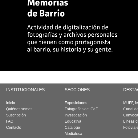
INSTITUCIONALES
SECCIONES
DESTA
Inicio
Exposiciones
MUFF, fes
Quiénes somos
Fotografías del CdF
Canal d
Suscripción
Investigación
Convoca
FAQ
Educativa
Líneas d
Contacto
Catálogo
Fotoviaj
Mediateca