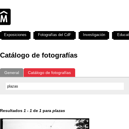
Exposiciones
Fotografías del CdF
Investigación
Educat
Catálogo de fotografías
General
Catálogo de fotografías
Resultados
1
-
1
de
1
para
plazas