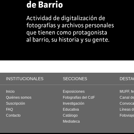
INSTITUCIONALES
SECCIONES
DESTA
Inicio
Exposiciones
MUFF, fes
Quiénes somos
Fotografías del CdF
Canal d
Suscripción
Investigación
Convoca
FAQ
Educativa
Líneas d
Contacto
Catálogo
Fotoviaj
Mediateca