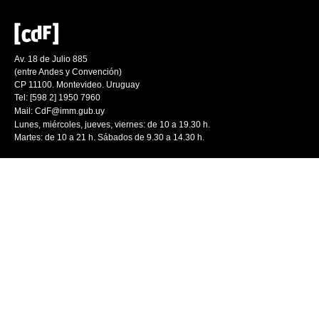
Av. 18 de Julio 885
(entre Andes y Convención)
CP 11100. Montevideo. Uruguay
Tel: [598 2] 1950 7960
Mail:
CdF@imm.gub.uy
Lunes, miércoles, jueves, viernes: de 10 a 19.30 h.
Martes: de 10 a 21 h. Sábados de 9.30 a 14.30 h.