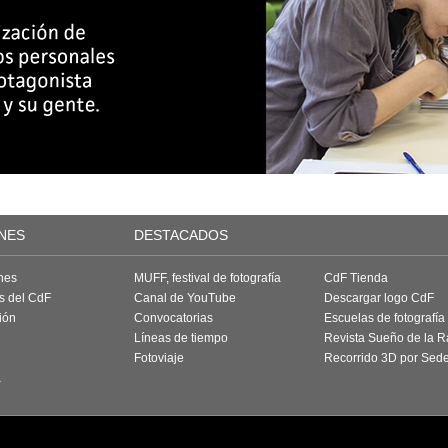
NES
DESTACADOS
nes
MUFF, festival de fotografía
CdF Tienda
as del CdF
Canal de YouTube
Descargar logo CdF
ión
Convocatorias
Escuelas de fotografía
Líneas de tiempo
Revista Sueño de la 
Fotoviaje
Recorrido 3D por Sed
a