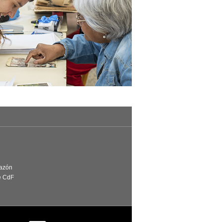
Razón
e CdF