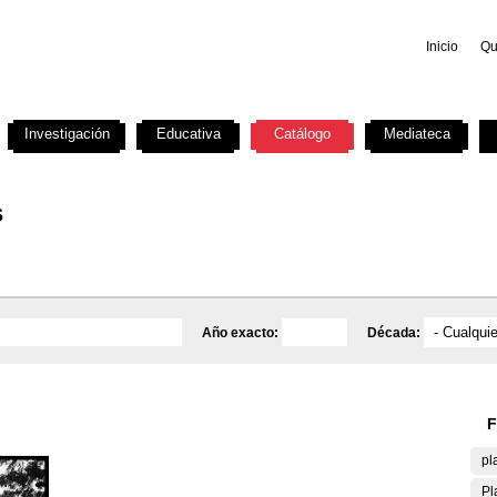
Inicio
Qu
Investigación
Educativa
Catálogo
Mediateca
s
Año exacto:
Década:
F
pl
Pl