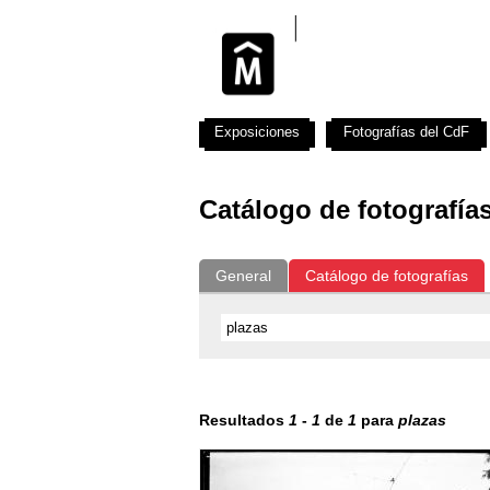
Exposiciones
Fotografías del CdF
Catálogo de fotografía
General
Catálogo de fotografías
Resultados
1
-
1
de
1
para
plazas