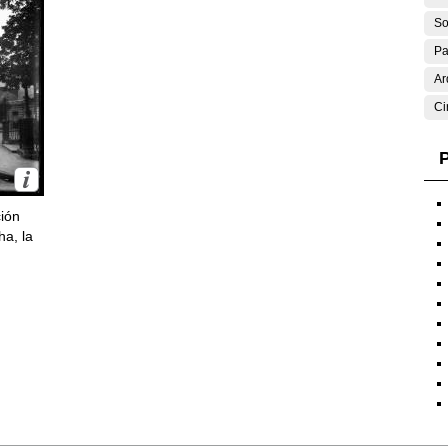
So
Pa
Ar
Ci
P
ción
ha, la