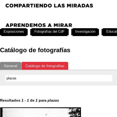
Exposiciones
Fotografías del CdF
Investigación
Educat
Catálogo de fotografías
General
Catálogo de fotografías
Resultados
1
-
1
de
1
para
plazas