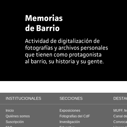
INSTITUCIONALES
SECCIONES
DESTA
Inicio
Exposiciones
MUFF, fes
Quiénes somos
Fotografías del CdF
Canal d
Suscripción
Investigación
Convoca