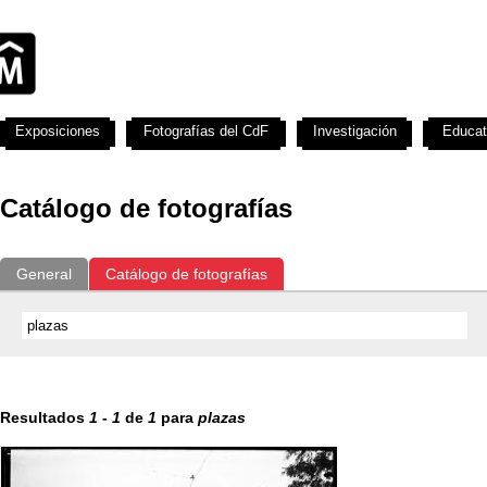
Exposiciones
Fotografías del CdF
Investigación
Educat
Catálogo de fotografías
General
Catálogo de fotografías
Resultados
1
-
1
de
1
para
plazas