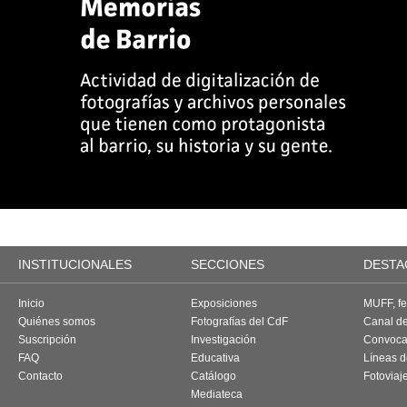
INSTITUCIONALES
SECCIONES
DESTA
Inicio
Exposiciones
MUFF, fes
Quiénes somos
Fotografías del CdF
Canal d
Suscripción
Investigación
Convoca
FAQ
Educativa
Líneas d
Contacto
Catálogo
Fotoviaj
Mediateca