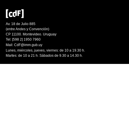
Av. 18 de Julio 885
(entre Andes y Convención)
CP 11100. Montevideo. Uruguay
Tel: [598 2] 1950 7960
Mail:
CdF@imm.gub.uy
Lunes, miércoles, jueves, viernes: de 10 a 19.30 h.
Martes: de 10 a 21 h. Sábados de 9.30 a 14.30 h.