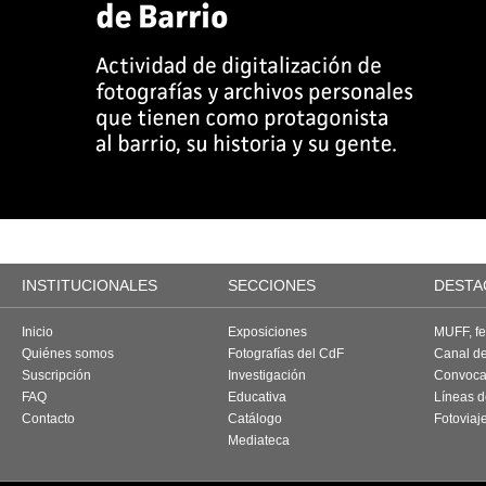
INSTITUCIONALES
SECCIONES
DESTA
Inicio
Exposiciones
MUFF, fes
Quiénes somos
Fotografías del CdF
Canal d
Suscripción
Investigación
Convoca
FAQ
Educativa
Líneas d
Contacto
Catálogo
Fotoviaj
Mediateca