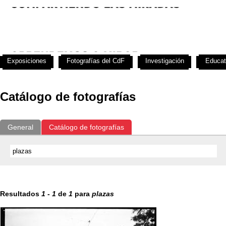
Exposiciones
Fotografías del CdF
Investigación
Educat
Catálogo de fotografías
General
Catálogo de fotografías
Resultados
1
-
1
de
1
para
plazas