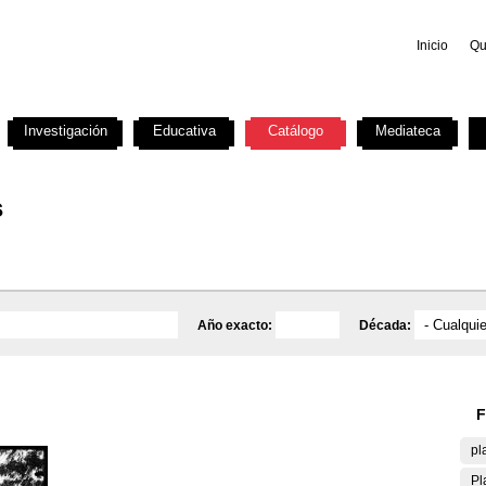
Inicio
Qu
Investigación
Educativa
Catálogo
Mediateca
s
Año exacto:
Década:
F
pl
Pl