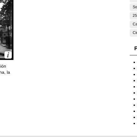
So
25
Ca
Ci
P
ción
ha, la