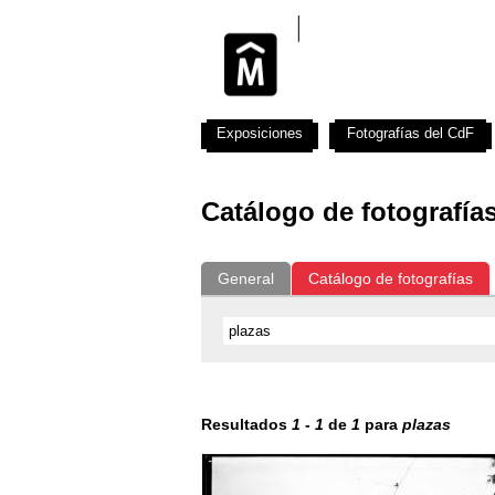
Exposiciones
Fotografías del CdF
Catálogo de fotografía
General
Catálogo de fotografías
Resultados
1
-
1
de
1
para
plazas