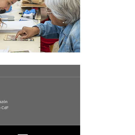
Razón
e CdF