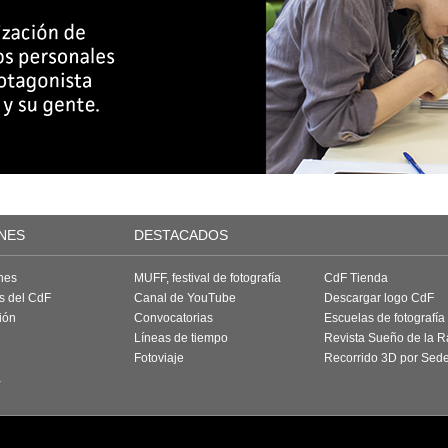
NES
DESTACADOS
nes
MUFF, festival de fotografía
CdF Tienda
as del CdF
Canal de YouTube
Descargar logo CdF
ión
Convocatorias
Escuelas de fotografía
Líneas de tiempo
Revista Sueño de la 
Fotoviaje
Recorrido 3D por Sed
a