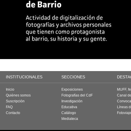
INSTITUCIONALES
SECCIONES
DESTA
Inicio
Exposiciones
MUFF, fes
Quiénes somos
Fotografías del CdF
Canal d
Suscripción
Investigación
Convoca
FAQ
Educativa
Líneas d
Contacto
Catálogo
Fotoviaj
Mediateca