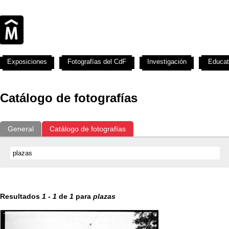
Exposiciones
Fotografías del CdF
Investigación
Educat
Catálogo de fotografías
General
Catálogo de fotografías
Resultados
1
-
1
de
1
para
plazas