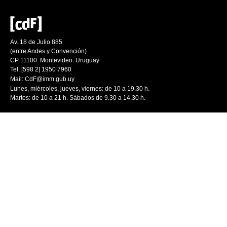
Av. 18 de Julio 885
(entre Andes y Convención)
CP 11100. Montevideo. Uruguay
Tel: [598 2] 1950 7960
Mail:
CdF@imm.gub.uy
Lunes, miércoles, jueves, viernes: de 10 a 19.30 h.
Martes: de 10 a 21 h. Sábados de 9.30 a 14.30 h.