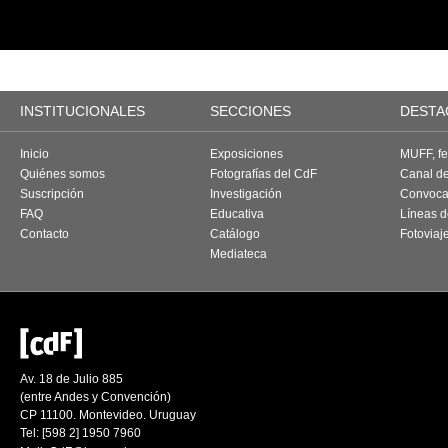
INSTITUCIONALES
SECCIONES
DESTA
Inicio
Exposiciones
MUFF, fes
Quiénes somos
Fotografías del CdF
Canal d
Suscripción
Investigación
Convoca
FAQ
Educativa
Líneas d
Contacto
Catálogo
Fotoviaj
Mediateca
Av. 18 de Julio 885
(entre Andes y Convención)
CP 11100. Montevideo. Uruguay
Tel: [598 2] 1950 7960