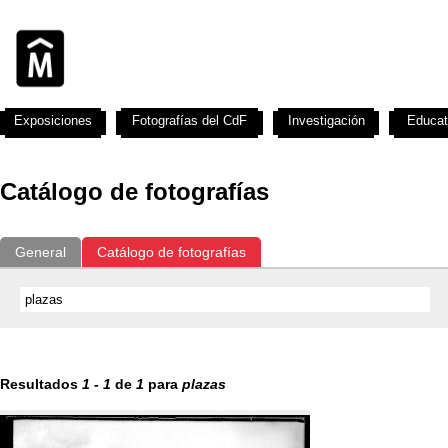
Exposiciones
Fotografías del CdF
Investigación
Educat
Catálogo de fotografías
General
Catálogo de fotografías
Resultados
1
-
1
de
1
para
plazas