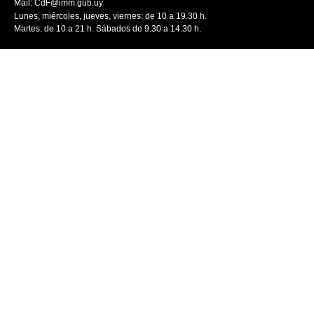
Mail:
CdF@imm.gub.uy
Lunes, miércoles, jueves, viernes: de 10 a 19.30 h.
Martes: de 10 a 21 h. Sábados de 9.30 a 14.30 h.