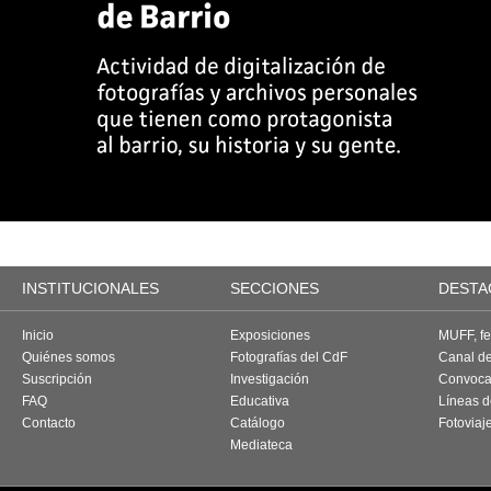
INSTITUCIONALES
SECCIONES
DESTA
Inicio
Exposiciones
MUFF, fes
Quiénes somos
Fotografías del CdF
Canal d
Suscripción
Investigación
Convoca
FAQ
Educativa
Líneas d
Contacto
Catálogo
Fotoviaj
Mediateca