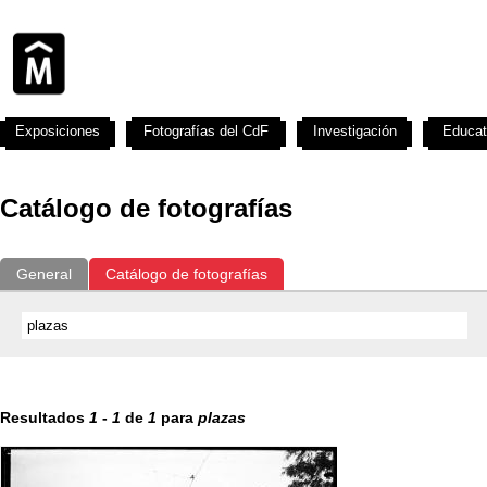
Exposiciones
Fotografías del CdF
Investigación
Educat
Catálogo de fotografías
General
Catálogo de fotografías
Resultados
1
-
1
de
1
para
plazas