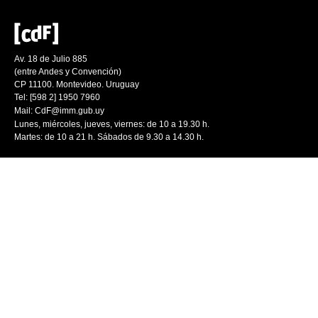
Av. 18 de Julio 885
(entre Andes y Convención)
CP 11100. Montevideo. Uruguay
Tel: [598 2] 1950 7960
Mail:
CdF@imm.gub.uy
Lunes, miércoles, jueves, viernes: de 10 a 19.30 h.
Martes: de 10 a 21 h. Sábados de 9.30 a 14.30 h.