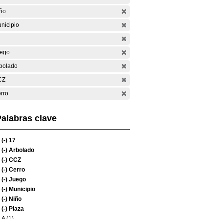
ño
nicipio
ego
bolado
CZ
rro
alabras clave
(-)
17
(-)
Arbolado
(-)
CCZ
(-)
Cerro
(-)
Juego
(-)
Municipio
(-)
Niño
(-)
Plaza
A (1)