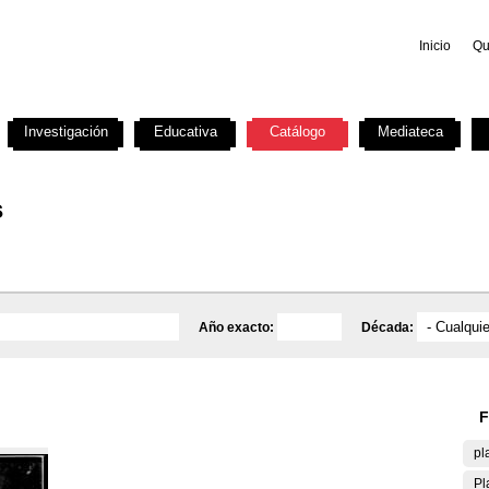
Inicio
Qu
Investigación
Educativa
Catálogo
Mediateca
s
Año exacto:
Década:
F
pl
Pl