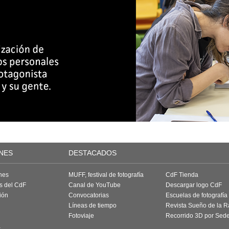
NES
DESTACADOS
nes
MUFF, festival de fotografía
CdF Tienda
as del CdF
Canal de YouTube
Descargar logo CdF
ión
Convocatorias
Escuelas de fotografía
Líneas de tiempo
Revista Sueño de la 
Fotoviaje
Recorrido 3D por Sed
a