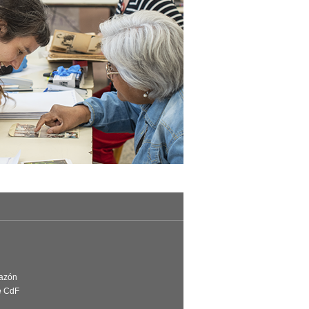
Razón
e CdF