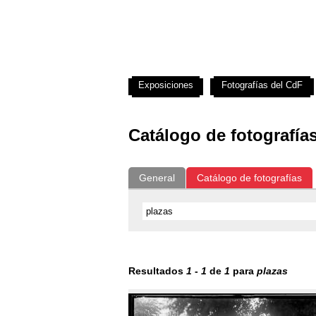
Exposiciones
Fotografías del CdF
Catálogo de fotografía
General
Catálogo de fotografías
Resultados
1
-
1
de
1
para
plazas