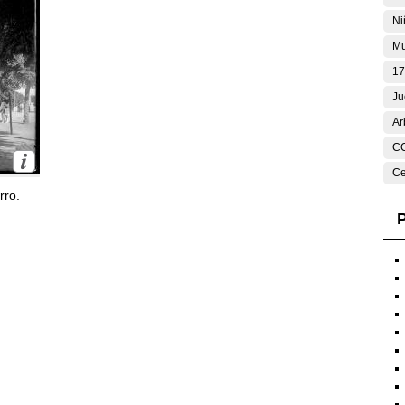
Ni
Mu
17
Ju
Ar
C
Ce
rro.
P