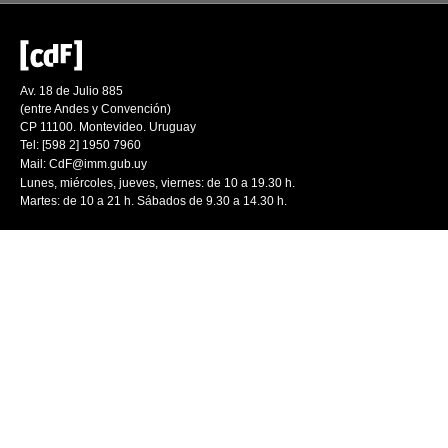
Av. 18 de Julio 885
(entre Andes y Convención)
CP 11100. Montevideo. Uruguay
Tel: [598 2] 1950 7960
Mail:
CdF@imm.gub.uy
Lunes, miércoles, jueves, viernes: de 10 a 19.30 h.
Martes: de 10 a 21 h. Sábados de 9.30 a 14.30 h.