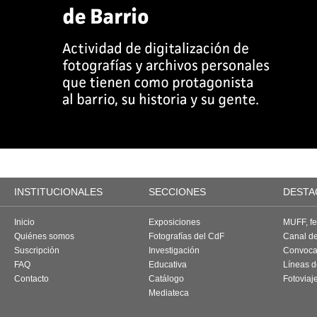
INSTITUCIONALES
SECCIONES
DESTA
Inicio
Exposiciones
MUFF, fes
Quiénes somos
Fotografías del CdF
Canal d
Suscripción
Investigación
Convoca
FAQ
Educativa
Líneas d
Contacto
Catálogo
Fotoviaj
Mediateca