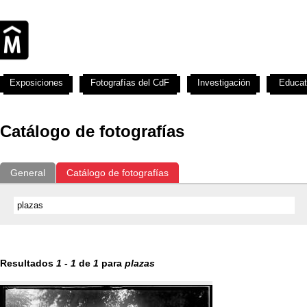
Exposiciones
Fotografías del CdF
Investigación
Educat
Catálogo de fotografías
General
Catálogo de fotografías
Resultados
1
-
1
de
1
para
plazas