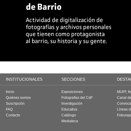
INSTITUCIONALES
SECCIONES
DESTA
Inicio
Exposiciones
MUFF, fes
Quiénes somos
Fotografías del CdF
Canal d
Suscripción
Investigación
Convoca
FAQ
Educativa
Líneas d
Contacto
Catálogo
Fotoviaj
Mediateca