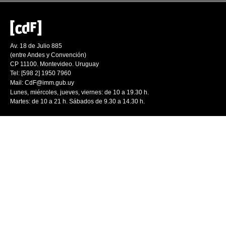
Av. 18 de Julio 885
(entre Andes y Convención)
CP 11100. Montevideo. Uruguay
Tel: [598 2] 1950 7960
Mail:
CdF@imm.gub.uy
Lunes, miércoles, jueves, viernes: de 10 a 19.30 h.
Martes: de 10 a 21 h. Sábados de 9.30 a 14.30 h.