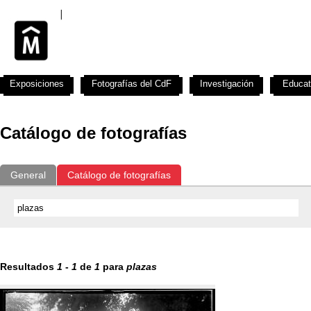
Exposiciones
Fotografías del CdF
Investigación
Educat
Catálogo de fotografías
General
Catálogo de fotografías
Resultados
1
-
1
de
1
para
plazas