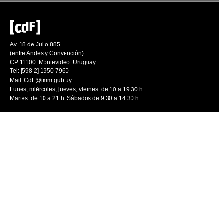
Av. 18 de Julio 885
(entre Andes y Convención)
CP 11100. Montevideo. Uruguay
Tel: [598 2] 1950 7960
Mail:
CdF@imm.gub.uy
Lunes, miércoles, jueves, viernes: de 10 a 19.30 h.
Martes: de 10 a 21 h. Sábados de 9.30 a 14.30 h.