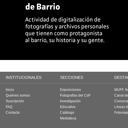
INSTITUCIONALES
SECCIONES
DESTA
Inicio
Exposiciones
MUFF, fes
Quiénes somos
Fotografías del CdF
Canal d
Suscripción
Investigación
Convoca
FAQ
Educativa
Líneas d
Contacto
Catálogo
Fotoviaj
Mediateca