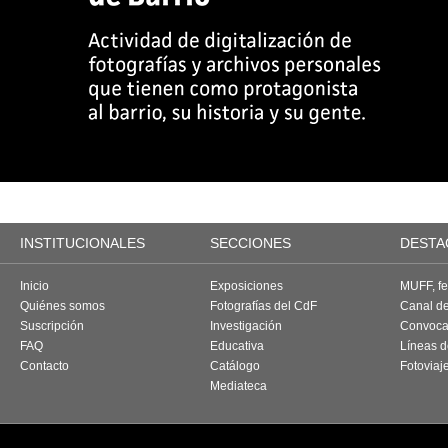
INSTITUCIONALES
SECCIONES
DESTA
Inicio
Exposiciones
MUFF, fes
Quiénes somos
Fotografías del CdF
Canal d
Suscripción
Investigación
Convoca
FAQ
Educativa
Líneas d
Contacto
Catálogo
Fotoviaj
Mediateca