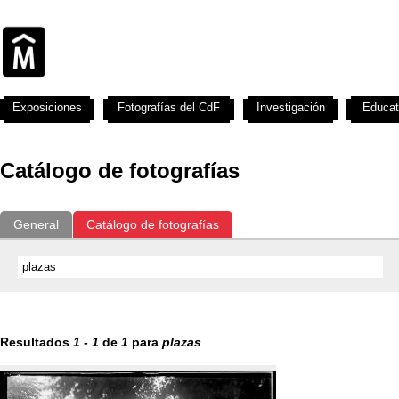
Exposiciones
Fotografías del CdF
Investigación
Educat
Catálogo de fotografías
General
Catálogo de fotografías
Resultados
1
-
1
de
1
para
plazas