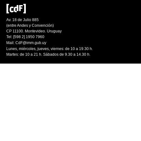
Av. 18 de Julio 885
(entre Andes y Convención)
CP 11100. Montevideo. Uruguay
Tel: [598 2] 1950 7960
Mail:
CdF@imm.gub.uy
Lunes, miércoles, jueves, viernes: de 10 a 19.30 h.
Martes: de 10 a 21 h. Sábados de 9.30 a 14.30 h.