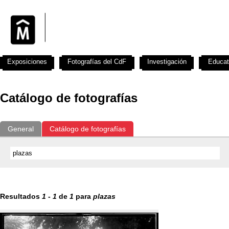
Exposiciones
Fotografías del CdF
Investigación
Educat
Catálogo de fotografías
General
Catálogo de fotografías
Resultados
1
-
1
de
1
para
plazas