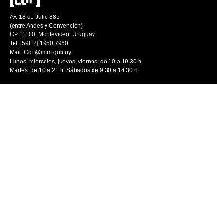
Av. 18 de Julio 885
(entre Andes y Convención)
CP 11100. Montevideo. Uruguay
Tel: [598 2] 1950 7960
Mail:
CdF@imm.gub.uy
Lunes, miércoles, jueves, viernes: de 10 a 19.30 h.
Martes: de 10 a 21 h. Sábados de 9.30 a 14.30 h.