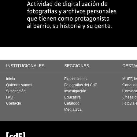
INSTITUCIONALES
SECCIONES
DESTA
Inicio
Exposiciones
MUFF, fes
Quiénes somos
Fotografías del CdF
Canal d
Suscripción
Investigación
Convoca
FAQ
Educativa
Líneas d
Contacto
Catálogo
Fotoviaj
Mediateca