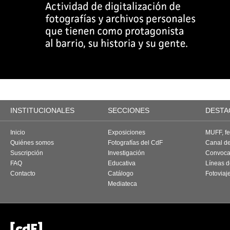
INSTITUCIONALES
SECCIONES
DESTA
Inicio
Exposiciones
MUFF, fes
Quiénes somos
Fotografías del CdF
Canal d
Suscripción
Investigación
Convoca
FAQ
Educativa
Líneas d
Contacto
Catálogo
Fotoviaj
Mediateca