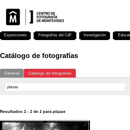
Exposiciones
Fotografías del CdF
Investigación
Educat
Catálogo de fotografías
General
Catálogo de fotografías
Resultados
1
-
1
de
1
para
plazas