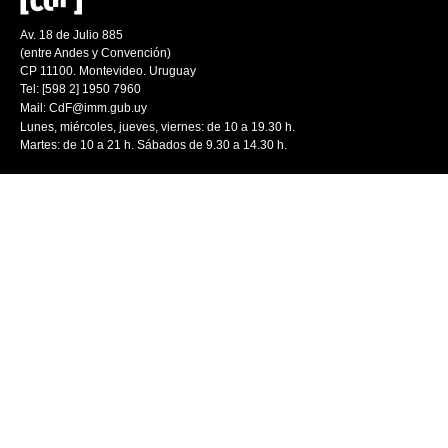
Av. 18 de Julio 885
(entre Andes y Convención)
CP 11100. Montevideo. Uruguay
Tel: [598 2] 1950 7960
Mail:
CdF@imm.gub.uy
Lunes, miércoles, jueves, viernes: de 10 a 19.30 h.
Martes: de 10 a 21 h. Sábados de 9.30 a 14.30 h.