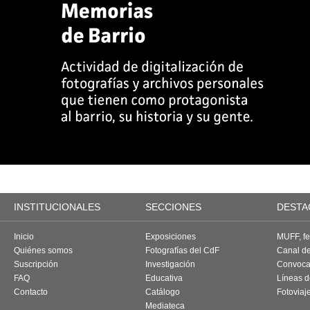
INSTITUCIONALES
SECCIONES
DESTA
Inicio
Exposiciones
MUFF, fes
Quiénes somos
Fotografías del CdF
Canal d
Suscripción
Investigación
Convoca
FAQ
Educativa
Líneas d
Contacto
Catálogo
Fotoviaj
Mediateca