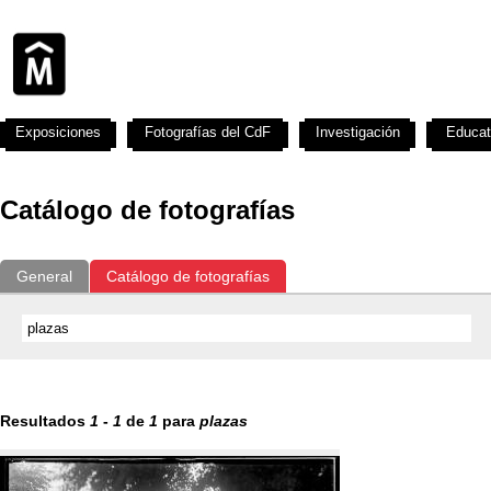
Exposiciones
Fotografías del CdF
Investigación
Educat
Catálogo de fotografías
General
Catálogo de fotografías
Resultados
1
-
1
de
1
para
plazas