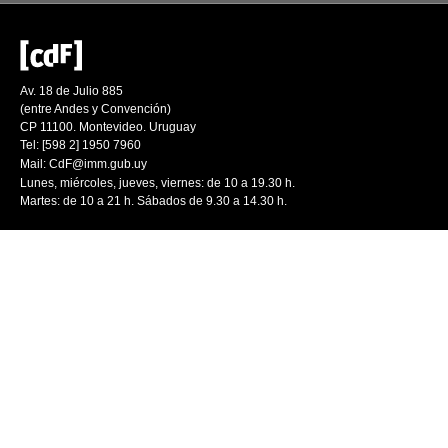
Av. 18 de Julio 885
(entre Andes y Convención)
CP 11100. Montevideo. Uruguay
Tel: [598 2] 1950 7960
Mail:
CdF@imm.gub.uy
Lunes, miércoles, jueves, viernes: de 10 a 19.30 h.
Martes: de 10 a 21 h. Sábados de 9.30 a 14.30 h.