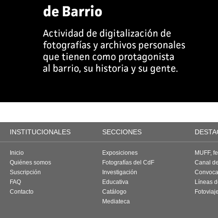
INSTITUCIONALES
SECCIONES
DESTA
Inicio
Exposiciones
MUFF, fes
Quiénes somos
Fotografías del CdF
Canal d
Suscripción
Investigación
Convoca
FAQ
Educativa
Líneas d
Contacto
Catálogo
Fotoviaj
Mediateca