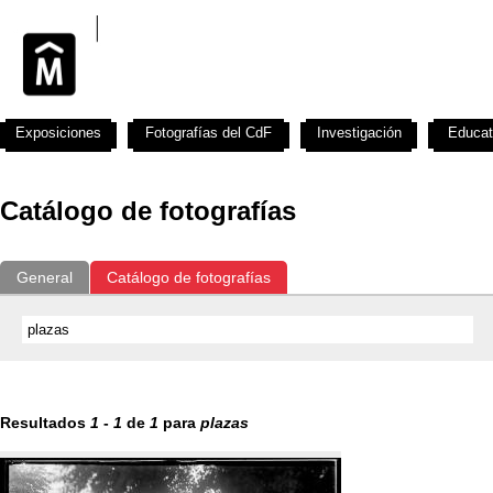
Exposiciones
Fotografías del CdF
Investigación
Educat
Catálogo de fotografías
General
Catálogo de fotografías
Resultados
1
-
1
de
1
para
plazas