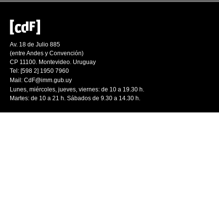
Av. 18 de Julio 885
(entre Andes y Convención)
CP 11100. Montevideo. Uruguay
Tel: [598 2] 1950 7960
Mail:
CdF@imm.gub.uy
Lunes, miércoles, jueves, viernes: de 10 a 19.30 h.
Martes: de 10 a 21 h. Sábados de 9.30 a 14.30 h.