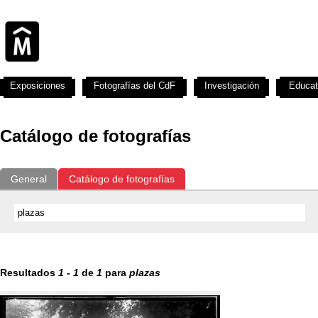
Exposiciones
Fotografías del CdF
Investigación
Educat
Catálogo de fotografías
General
Catálogo de fotografías
Resultados
1
-
1
de
1
para
plazas