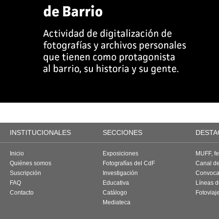
INSTITUCIONALES
SECCIONES
DESTA
Inicio
Exposiciones
MUFF, fes
Quiénes somos
Fotografías del CdF
Canal d
Suscripción
Investigación
Convoca
FAQ
Educativa
Líneas d
Contacto
Catálogo
Fotoviaj
Mediateca