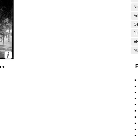
Ni
Ar
Ce
Ju
E
Mu
P
rro.