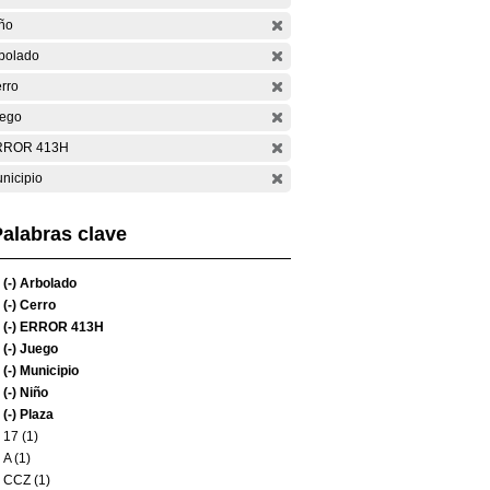
ño
bolado
rro
ego
RROR 413H
nicipio
alabras clave
(-)
Arbolado
(-)
Cerro
(-)
ERROR 413H
(-)
Juego
(-)
Municipio
(-)
Niño
(-)
Plaza
17 (1)
A (1)
CCZ (1)