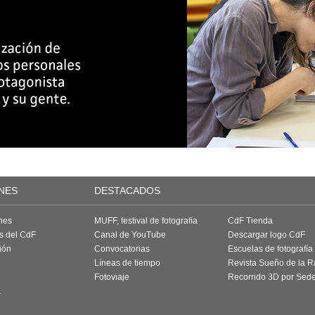
NES
DESTACADOS
nes
MUFF, festival de fotografía
CdF Tienda
as del CdF
Canal de YouTube
Descargar logo CdF
ión
Convocatorias
Escuelas de fotografía
Líneas de tiempo
Revista Sueño de la 
Fotoviaje
Recorrido 3D por Sed
a