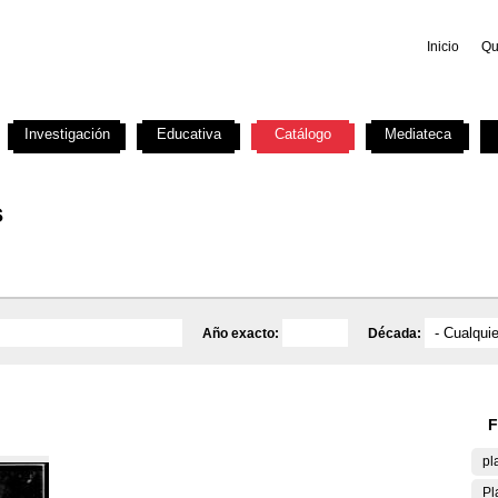
Inicio
Qu
Investigación
Educativa
Catálogo
Mediateca
s
Año exacto:
Década:
F
pl
Pl