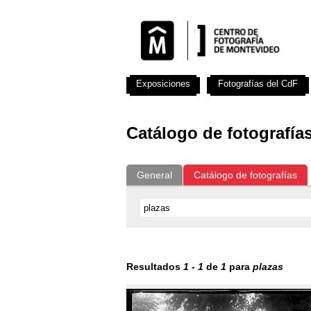
Exposiciones
Fotografías del CdF
Catálogo de fotografía
General
Catálogo de fotografías
Resultados
1
-
1
de
1
para
plazas