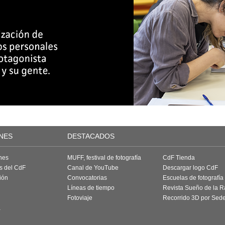
NES
DESTACADOS
nes
MUFF, festival de fotografía
CdF Tienda
as del CdF
Canal de YouTube
Descargar logo CdF
ión
Convocatorias
Escuelas de fotografía
Líneas de tiempo
Revista Sueño de la 
Fotoviaje
Recorrido 3D por Sed
a