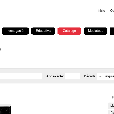
Inicio
Qu
Investigación
Educativa
Catálogo
Mediateca
s
Año exacto:
Década:
F
pl
Pl