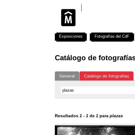
Exposiciones
Fotografías del CdF
Catálogo de fotografía
General
Catálogo de fotografías
Resultados
1
-
1
de
1
para
plazas