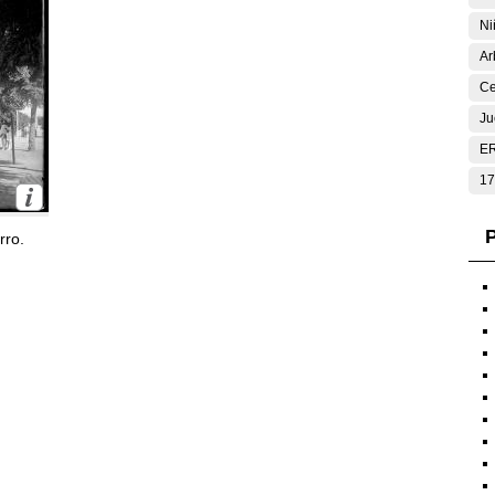
Ni
Ar
Ce
Ju
E
17
P
rro.