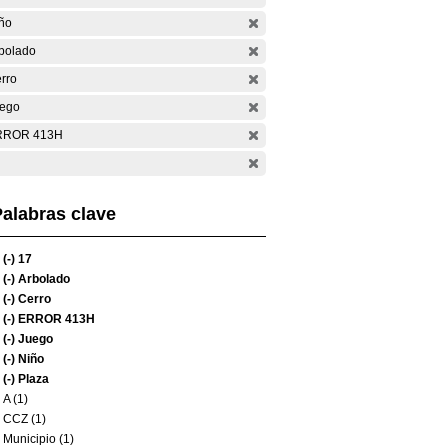
ño
bolado
rro
ego
RROR 413H
alabras clave
(-)
17
(-)
Arbolado
(-)
Cerro
(-)
ERROR 413H
(-)
Juego
(-)
Niño
(-)
Plaza
A (1)
CCZ (1)
Municipio (1)