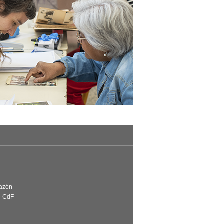
Razón
e CdF