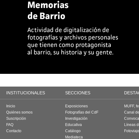
INSTITUCIONALES
SECCIONES
DESTA
Inicio
Exposiciones
MUFF, fes
Quiénes somos
Fotografías del CdF
Canal d
Suscripción
Investigación
Convoca
FAQ
Educativa
Líneas d
Contacto
Catálogo
Fotoviaj
Mediateca