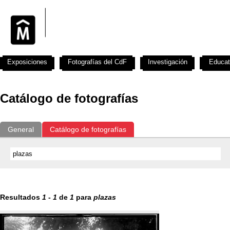
Exposiciones
Fotografías del CdF
Investigación
Educat
Catálogo de fotografías
General
Catálogo de fotografías
Resultados
1
-
1
de
1
para
plazas