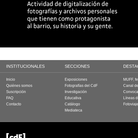
INSTITUCIONALES
SECCIONES
DESTA
Inicio
Exposiciones
MUFF, fes
Quiénes somos
Fotografías del CdF
Canal d
Suscripción
Investigación
Convoca
FAQ
Educativa
Líneas d
Contacto
Catálogo
Fotoviaj
Mediateca