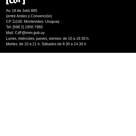
Av. 18 de Julio 885
(entre Andes y Convención)
CP 11100. Montevideo. Uruguay
Tel: [598 2] 1950 7960
Mail:
CdF@imm.gub.uy
Lunes, miércoles, jueves, viernes: de 10 a 19.30 h.
Martes: de 10 a 21 h. Sábados de 9.30 a 14.30 h.