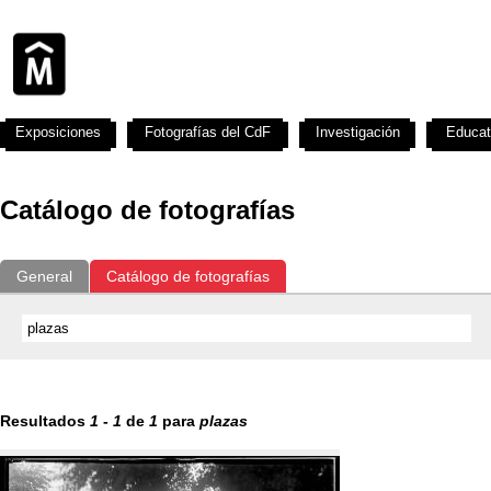
Exposiciones
Fotografías del CdF
Investigación
Educat
Catálogo de fotografías
General
Catálogo de fotografías
Resultados
1
-
1
de
1
para
plazas