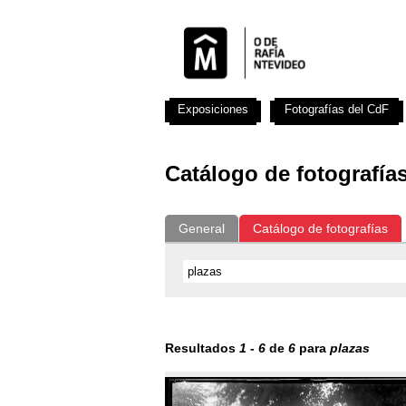
Exposiciones
Fotografías del CdF
Catálogo de fotografía
General
Catálogo de fotografías
Resultados
1
-
6
de
6
para
plazas