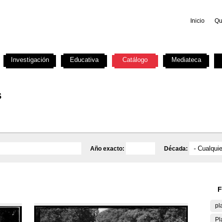
Inicio
Qu
Investigación
Educativa
Catálogo
Mediateca
s
Año exacto:
Década:
F
pl
Pl