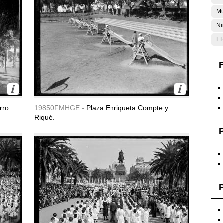
Mu
Ni
E
F
rro.
19850FMHGE -
Plaza Enriqueta Compte y
Riqué.
P