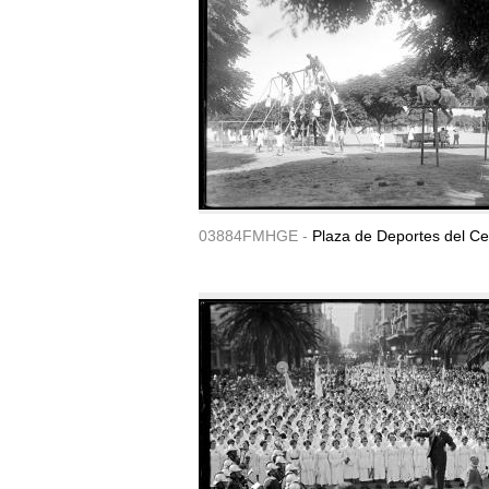
03884FMHGE -
Plaza de Deportes del Ce