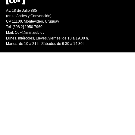
Av. 18 de Julio 885
(entre Andes y Convención)
CP 11100. Montevideo. Uruguay
Tel: [598 2] 1950 7960
Mail:
CdF@imm.gub.uy
Lunes, miércoles, jueves, viernes: de 10 a 19.30 h.
Martes: de 10 a 21 h. Sábados de 9.30 a 14.30 h.