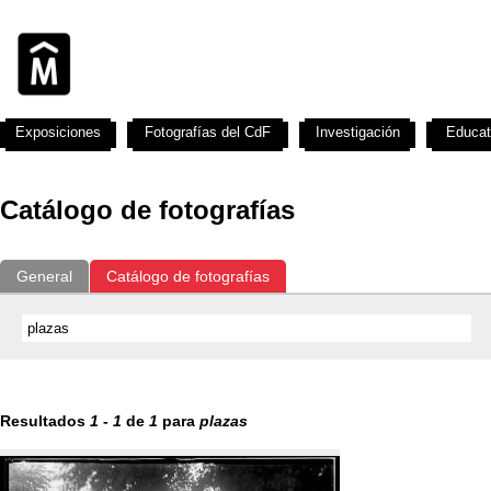
Exposiciones
Fotografías del CdF
Investigación
Educat
Catálogo de fotografías
General
Catálogo de fotografías
Resultados
1
-
1
de
1
para
plazas