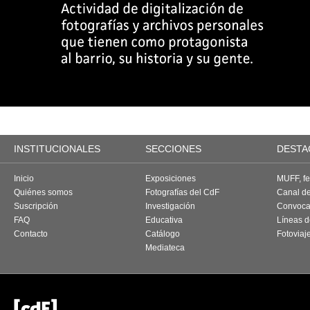
INSTITUCIONALES
SECCIONES
DESTA
Inicio
Exposiciones
MUFF, fes
Quiénes somos
Fotografías del CdF
Canal d
Suscripción
Investigación
Convoca
FAQ
Educativa
Líneas d
Contacto
Catálogo
Fotoviaj
Mediateca