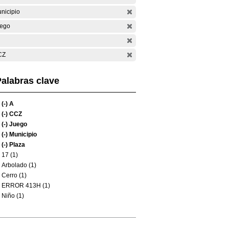
nicipio
ego
CZ
alabras clave
(-)
A
(-)
CCZ
(-)
Juego
(-)
Municipio
(-)
Plaza
17 (1)
Arbolado (1)
Cerro (1)
ERROR 413H (1)
Niño (1)