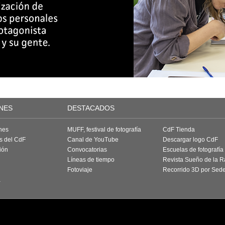
NES
DESTACADOS
nes
MUFF, festival de fotografía
CdF Tienda
as del CdF
Canal de YouTube
Descargar logo CdF
ión
Convocatorias
Escuelas de fotografía
Líneas de tiempo
Revista Sueño de la 
Fotoviaje
Recorrido 3D por Sed
a