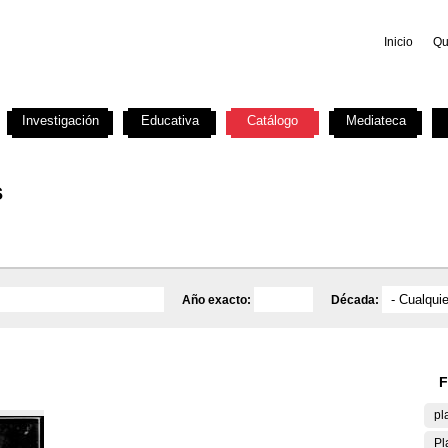
Inicio
Qu
Investigación
Educativa
Catálogo
Mediateca
s
Año exacto:
Década:
F
pl
Pl