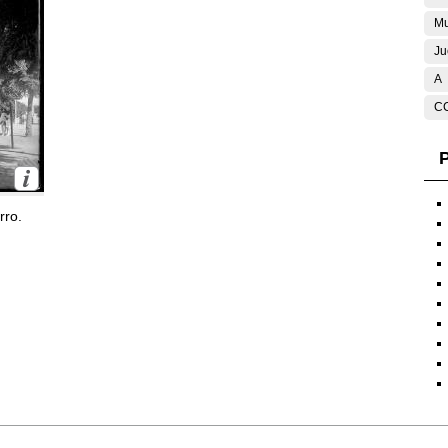
Mu
Ju
A
C
P
rro.