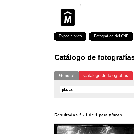
Exposiciones
Fotografías del CdF
Catálogo de fotografía
General
Catálogo de fotografías
Resultados
1
-
1
de
1
para
plazas