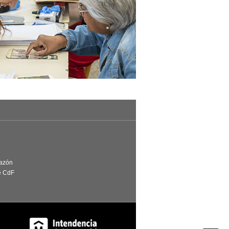
Razón
e CdF