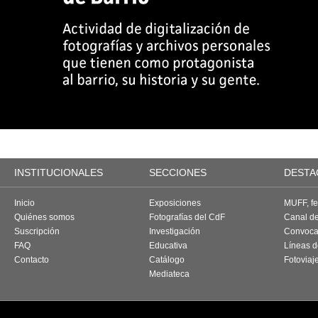
INSTITUCIONALES
SECCIONES
DESTA
Inicio
Exposiciones
MUFF, fes
Quiénes somos
Fotografías del CdF
Canal d
Suscripción
Investigación
Convoca
FAQ
Educativa
Líneas d
Contacto
Catálogo
Fotoviaj
Mediateca