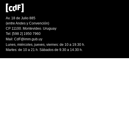
Av. 18 de Julio 885
(entre Andes y Convención)
CP 11100. Montevideo. Uruguay
Tel: [598 2] 1950 7960
Mail:
CdF@imm.gub.uy
Lunes, miércoles, jueves, viernes: de 10 a 19.30 h.
Martes: de 10 a 21 h. Sábados de 9.30 a 14.30 h.